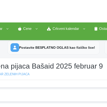
ar
Cene
Crkveni kalendar
Osta
Postavite BESPLATNO OGLAS kao fizičko lice!
ena pijaca Bašaid 2025 februar 9
R ZELENIH PIJACA