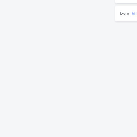
Izvor:
ht