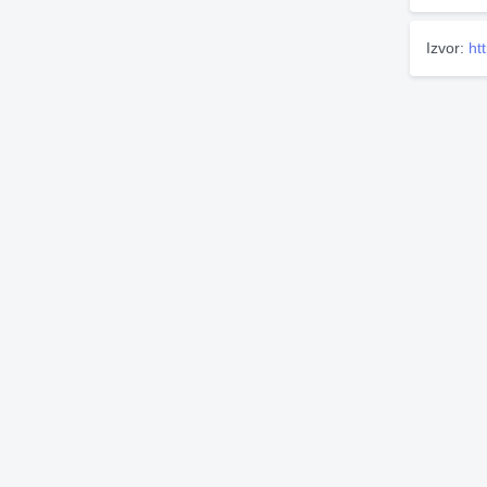
Izvor:
ht