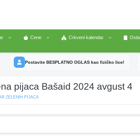
ar
Cene
Crkveni kalendar
Osta
Postavite BESPLATNO OGLAS kao fizičko lice!
ena pijaca Bašaid 2024 avgust 4
R ZELENIH PIJACA