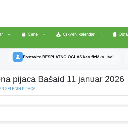
ar
Cene
Crkveni kalendar
Osta
Postavite BESPLATNO OGLAS kao fizičko lice!
ena pijaca Bašaid 11 januar 2026
R ZELENIH PIJACA