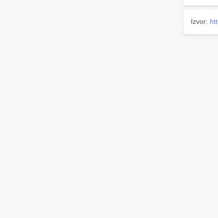
Izvor:
ht