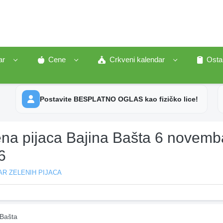
ar
Cene
Crkveni kalendar
Osta
Postavite BESPLATNO OGLAS kao fizičko lice!
ena pijaca Bajina Bašta 6 novemb
6
R ZELENIH PIJACA
 Bašta