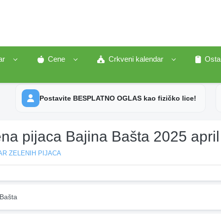
ar
Cene
Crkveni kalendar
Osta
Postavite BESPLATNO OGLAS kao fizičko lice!
na pijaca Bajina Bašta 2025 april
R ZELENIH PIJACA
 Bašta