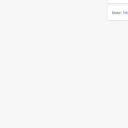
Izvor:
ht