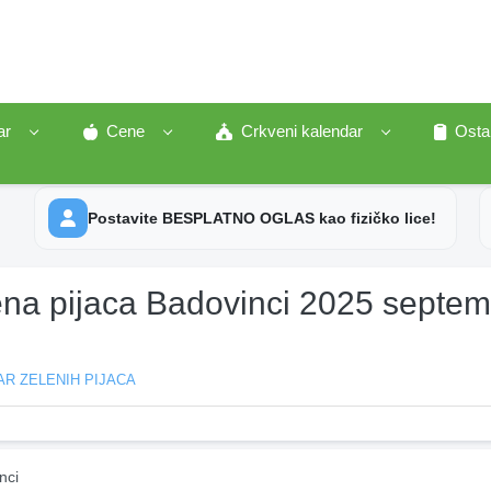
ar
Cene
Crkveni kalendar
Osta
Postavite BESPLATNO OGLAS kao fizičko lice!
ena pijaca Badovinci 2025 septe
R ZELENIH PIJACA
nci