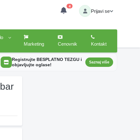
4
Prijavi se
lo
Marketing
Cenovnik
Kontakt
Registrujte BESPLATNO TEZGU i
Saznaj više
objavljujte oglase!
mbar