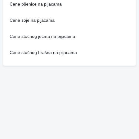
Cene pšenice na pijacama
Cene soje na pijacama
Cene stočnog ječma na pijacama
Cene stočnog brašna na pijacama