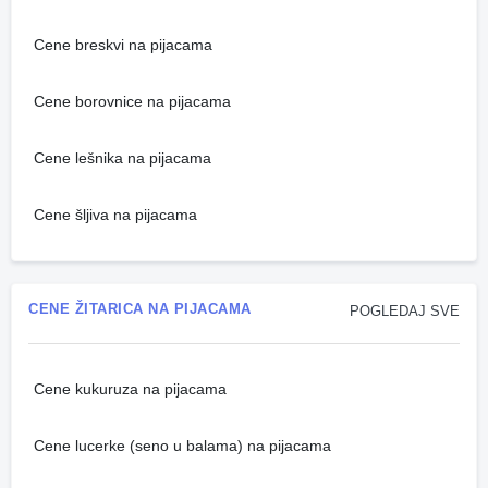
Cene breskvi na pijacama
Cene borovnice na pijacama
Cene lešnika na pijacama
Cene šljiva na pijacama
CENE ŽITARICA NA PIJACAMA
POGLEDAJ SVE
Cene kukuruza na pijacama
Cene lucerke (seno u balama) na pijacama