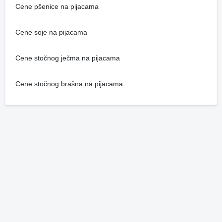
Cene pšenice na pijacama
Cene soje na pijacama
Cene stočnog ječma na pijacama
Cene stočnog brašna na pijacama