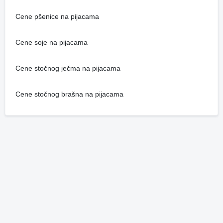
Cene pšenice na pijacama
Cene soje na pijacama
Cene stočnog ječma na pijacama
Cene stočnog brašna na pijacama