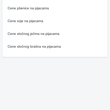
Cene pšenice na pijacama
Cene soje na pijacama
Cene stočnog ječma na pijacama
Cene stočnog brašna na pijacama