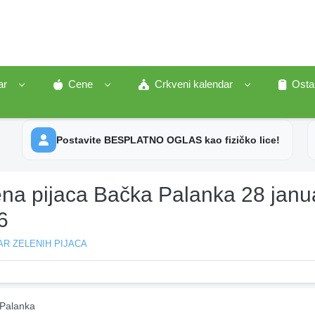
ar
Cene
Crkveni kalendar
Osta
Postavite BESPLATNO OGLAS kao fizičko lice!
ena pijaca Bačka Palanka 28 janu
6
R ZELENIH PIJACA
Palanka