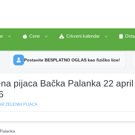
ar
Cene
Crkveni kalendar
Osta
Postavite BESPLATNO OGLAS kao fizičko lice!
na pijaca Bačka Palanka 22 april
6
R ZELENIH PIJACA
Palanka