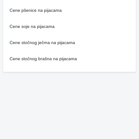
Cene pšenice na pijacama
Cene soje na pijacama
Cene stočnog ječma na pijacama
Cene stočnog brašna na pijacama