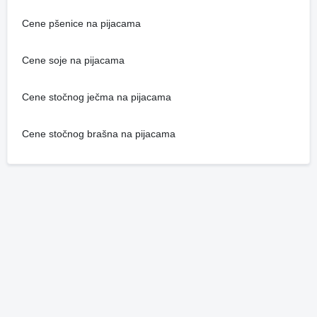
Cene pšenice na pijacama
Cene soje na pijacama
Cene stočnog ječma na pijacama
Cene stočnog brašna na pijacama