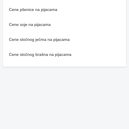
Cene pšenice na pijacama
Cene soje na pijacama
Cene stočnog ječma na pijacama
Cene stočnog brašna na pijacama