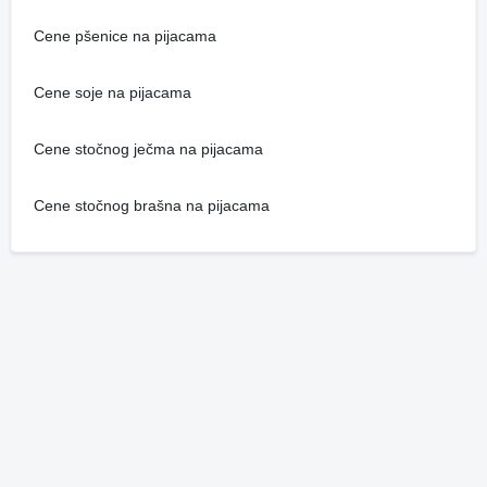
Cene pšenice na pijacama
Cene soje na pijacama
Cene stočnog ječma na pijacama
Cene stočnog brašna na pijacama