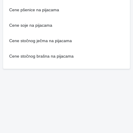
Cene pšenice na pijacama
Cene soje na pijacama
Cene stočnog ječma na pijacama
Cene stočnog brašna na pijacama