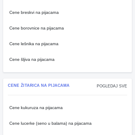
Cene breskvi na pijacama
Cene borovnice na pijacama
Cene lešnika na pijacama
Cene šljiva na pijacama
CENE ŽITARICA NA PIJACAMA
POGLEDAJ SVE
Cene kukuruza na pijacama
Cene lucerke (seno u balama) na pijacama