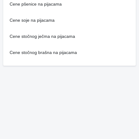
Cene pšenice na pijacama
Cene soje na pijacama
Cene stočnog ječma na pijacama
Cene stočnog brašna na pijacama