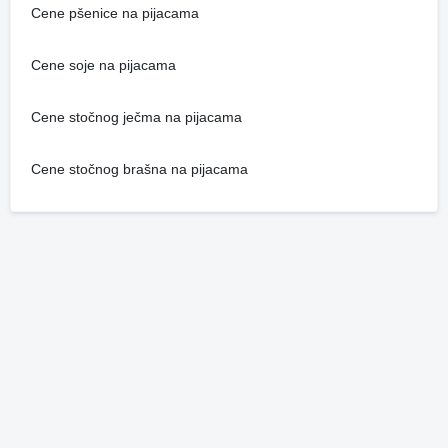
Cene pšenice na pijacama
Cene soje na pijacama
Cene stočnog ječma na pijacama
Cene stočnog brašna na pijacama