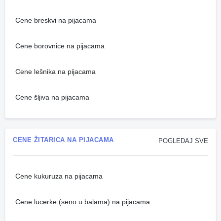
Cene breskvi na pijacama
Cene borovnice na pijacama
Cene lešnika na pijacama
Cene šljiva na pijacama
CENE ŽITARICA NA PIJACAMA
POGLEDAJ SVE
Cene kukuruza na pijacama
Cene lucerke (seno u balama) na pijacama