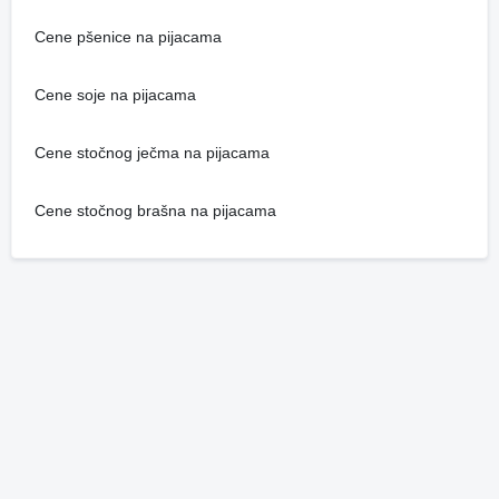
Cene pšenice na pijacama
Cene soje na pijacama
Cene stočnog ječma na pijacama
Cene stočnog brašna na pijacama