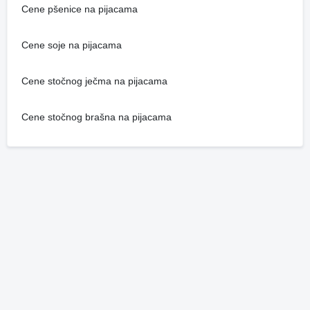
Cene pšenice na pijacama
Cene soje na pijacama
Cene stočnog ječma na pijacama
Cene stočnog brašna na pijacama