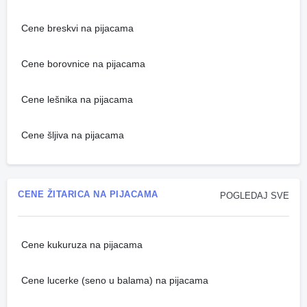
Cene breskvi na pijacama
Cene borovnice na pijacama
Cene lešnika na pijacama
Cene šljiva na pijacama
CENE ŽITARICA NA PIJACAMA
POGLEDAJ SVE
Cene kukuruza na pijacama
Cene lucerke (seno u balama) na pijacama