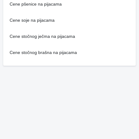
Cene pšenice na pijacama
Cene soje na pijacama
Cene stočnog ječma na pijacama
Cene stočnog brašna na pijacama