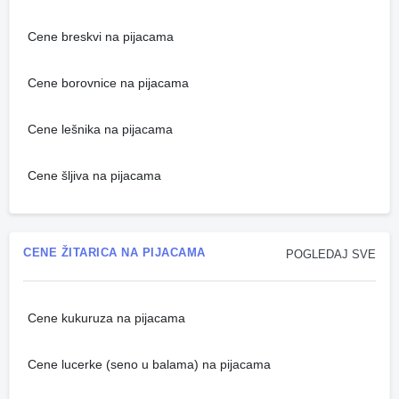
Cene breskvi na pijacama
Cene borovnice na pijacama
Cene lešnika na pijacama
Cene šljiva na pijacama
CENE ŽITARICA NA PIJACAMA
POGLEDAJ SVE
Cene kukuruza na pijacama
Cene lucerke (seno u balama) na pijacama