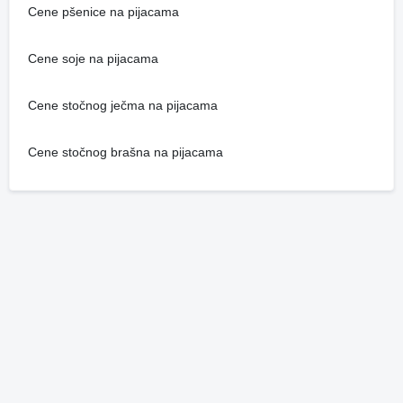
Cene pšenice na pijacama
Cene soje na pijacama
Cene stočnog ječma na pijacama
Cene stočnog brašna na pijacama