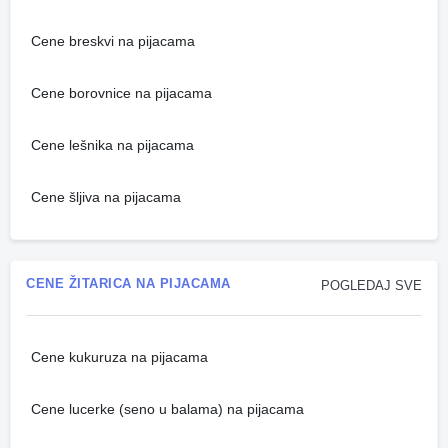
Cene breskvi na pijacama
Cene borovnice na pijacama
Cene lešnika na pijacama
Cene šljiva na pijacama
CENE ŽITARICA NA PIJACAMA
POGLEDAJ SVE
Cene kukuruza na pijacama
Cene lucerke (seno u balama) na pijacama