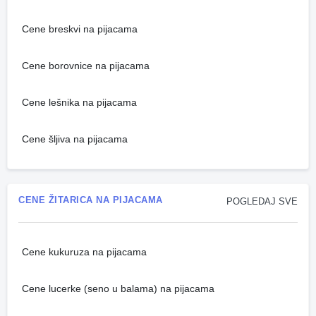
Cene breskvi na pijacama
Cene borovnice na pijacama
Cene lešnika na pijacama
Cene šljiva na pijacama
CENE ŽITARICA NA PIJACAMA
POGLEDAJ SVE
Cene kukuruza na pijacama
Cene lucerke (seno u balama) na pijacama