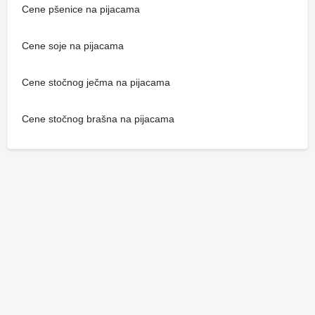
Cene pšenice na pijacama
Cene soje na pijacama
Cene stočnog ječma na pijacama
Cene stočnog brašna na pijacama