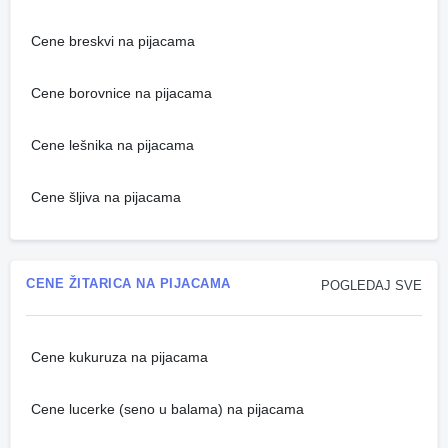
Cene breskvi na pijacama
Cene borovnice na pijacama
Cene lešnika na pijacama
Cene šljiva na pijacama
CENE ŽITARICA NA PIJACAMA
POGLEDAJ SVE
Cene kukuruza na pijacama
Cene lucerke (seno u balama) na pijacama