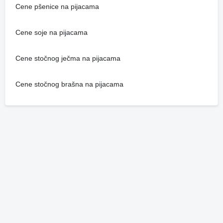
Cene pšenice na pijacama
Cene soje na pijacama
Cene stočnog ječma na pijacama
Cene stočnog brašna na pijacama