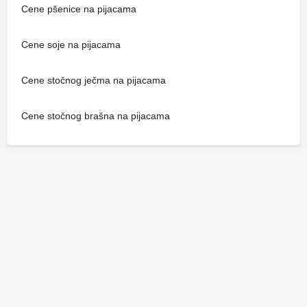
Cene pšenice na pijacama
Cene soje na pijacama
Cene stočnog ječma na pijacama
Cene stočnog brašna na pijacama