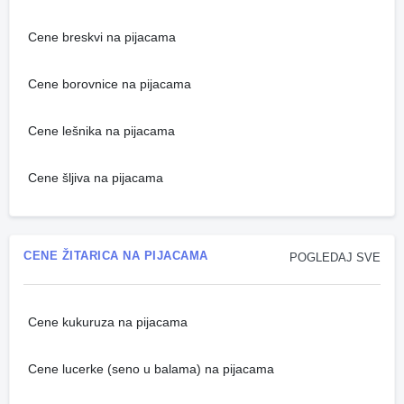
Cene breskvi na pijacama
Cene borovnice na pijacama
Cene lešnika na pijacama
Cene šljiva na pijacama
CENE ŽITARICA NA PIJACAMA
POGLEDAJ SVE
Cene kukuruza na pijacama
Cene lucerke (seno u balama) na pijacama