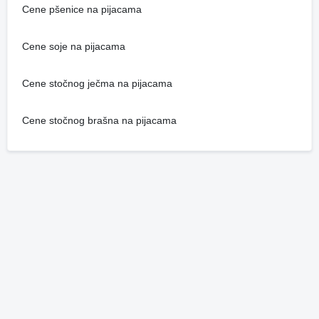
Cene pšenice na pijacama
Cene soje na pijacama
Cene stočnog ječma na pijacama
Cene stočnog brašna na pijacama