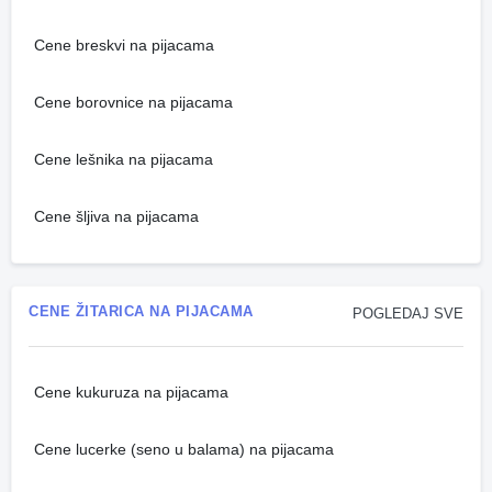
Cene breskvi na pijacama
Cene borovnice na pijacama
Cene lešnika na pijacama
Cene šljiva na pijacama
CENE ŽITARICA NA PIJACAMA
POGLEDAJ SVE
Cene kukuruza na pijacama
Cene lucerke (seno u balama) na pijacama