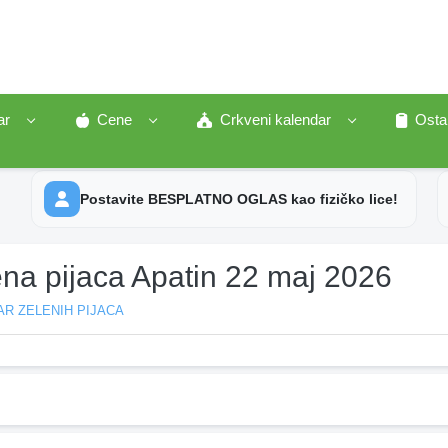
ar
Cene
Crkveni kalendar
Osta
Postavite BESPLATNO OGLAS kao fizičko lice!
ena pijaca Apatin 22 maj 2026
R ZELENIH PIJACA