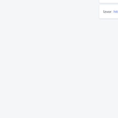
Izvor:
ht