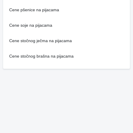
Cene pšenice na pijacama
Cene soje na pijacama
Cene stočnog ječma na pijacama
Cene stočnog brašna na pijacama