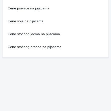
Cene pšenice na pijacama
Cene soje na pijacama
Cene stočnog ječma na pijacama
Cene stočnog brašna na pijacama