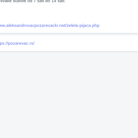
 svake subote od 7 sati do 14 sati.
www.aleksandrovacpozarevacki.net/zelela-pijaca.php
tps://pozarevac.rs/