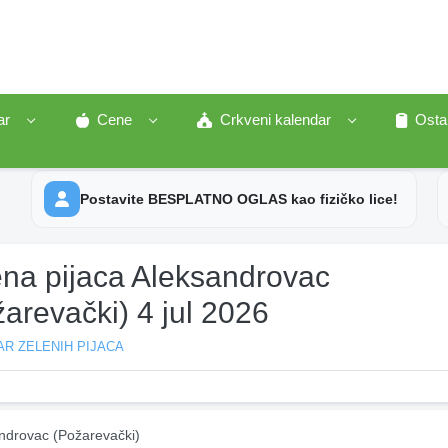
ar
Cene
Crkveni kalendar
Osta
Postavite BESPLATNO OGLAS kao fizičko lice!
ena pijaca Aleksandrovac
arevački) 4 jul 2026
R ZELENIH PIJACA
ndrovac (Požarevački)