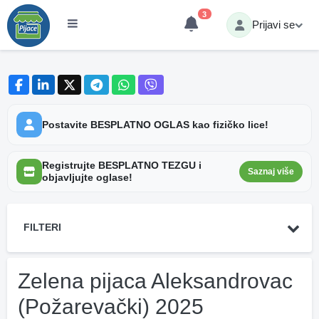
3
Prijavi se
Postavite BESPLATNO OGLAS kao fizičko lice!
Registrujte BESPLATNO TEZGU i
Saznaj više
objavljujte oglase!
FILTERI
Zelena pijaca Aleksandrovac
(Požarevački) 2025