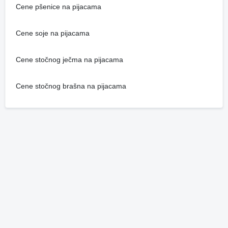
Cene pšenice na pijacama
Cene soje na pijacama
Cene stočnog ječma na pijacama
Cene stočnog brašna na pijacama