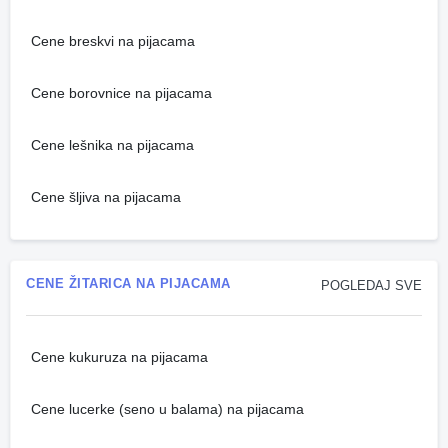
Cene breskvi na pijacama
Cene borovnice na pijacama
Cene lešnika na pijacama
Cene šljiva na pijacama
CENE ŽITARICA NA PIJACAMA
POGLEDAJ SVE
Cene kukuruza na pijacama
Cene lucerke (seno u balama) na pijacama