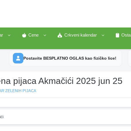
ar
Cene
Crkveni kalendar
Osta
Postavite BESPLATNO OGLAS kao fizičko lice!
ena pijaca Akmačići 2025 jun 25
R ZELENIH PIJACA
ći