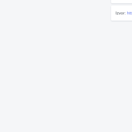
Izvor:
ht