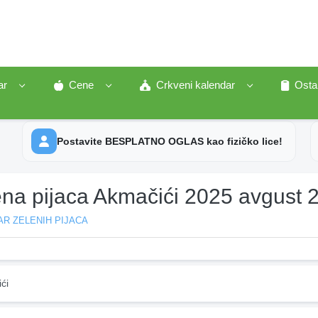
ar
Cene
Crkveni kalendar
Osta
Postavite BESPLATNO OGLAS kao fizičko lice!
ena pijaca Akmačići 2025 avgust 
R ZELENIH PIJACA
ći