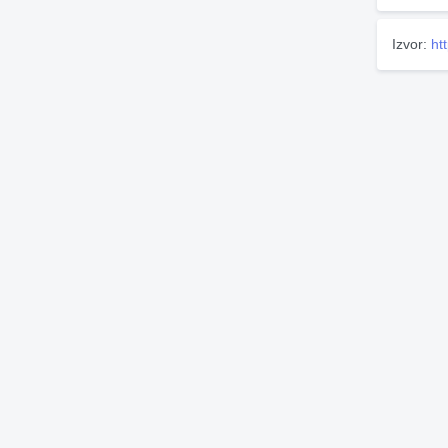
Izvor:
ht