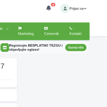
4
Prijavi se
lo
Marketing
Cenovnik
Kontakt
Registrujte BESPLATNO TEZGU i
Saznaj više
objavljujte oglase!
27