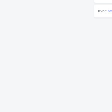
Izvor:
ht