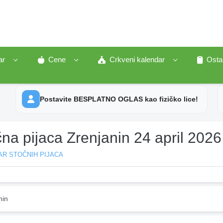
ar
Cene
Crkveni kalendar
Osta
Postavite BESPLATNO OGLAS kao fizičko lice!
na pijaca Zrenjanin 24 april 2026
AR STOČNIH PIJACA
nin