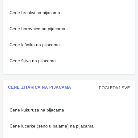
Cene breskvi na pijacama
Cene borovnice na pijacama
Cene lešnika na pijacama
Cene šljiva na pijacama
CENE ŽITARICA NA PIJACAMA
POGLEDAJ SVE
Cene kukuruza na pijacama
Cene lucerke (seno u balama) na pijacama