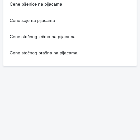
Cene pšenice na pijacama
Cene soje na pijacama
Cene stočnog ječma na pijacama
Cene stočnog brašna na pijacama