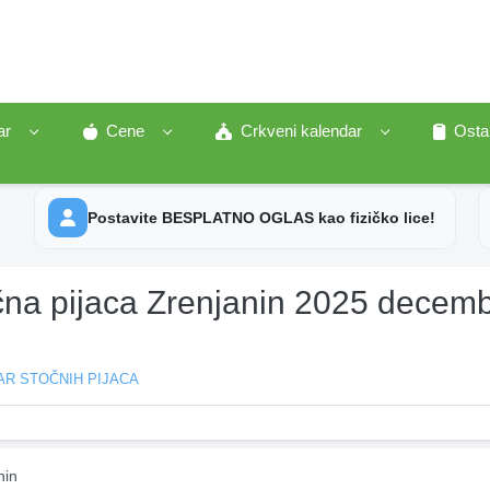
ar
Cene
Crkveni kalendar
Osta
Postavite BESPLATNO OGLAS kao fizičko lice!
čna pijaca Zrenjanin 2025 decem
AR STOČNIH PIJACA
nin