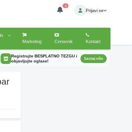
4
Prijavi se
lo
Marketing
Cenovnik
Kontakt
Registrujte BESPLATNO TEZGU i
Saznaj više
objavljujte oglase!
bar