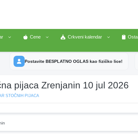
ar
Cene
Crkveni kalendar
Osta
Postavite BESPLATNO OGLAS kao fizičko lice!
na pijaca Zrenjanin 10 jul 2026
AR STOČNIH PIJACA
nin