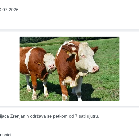
0.07.2026.
ijaca Zrenjanin održava se petkom od 7 sati ujutru.
risnici