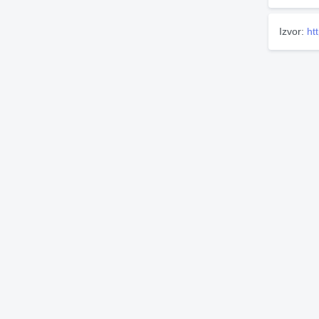
Izvor:
ht