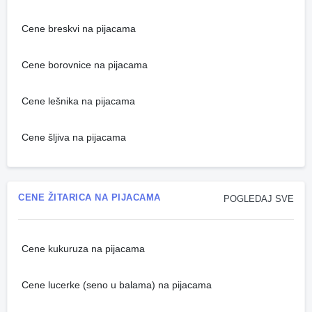
Cene breskvi na pijacama
Cene borovnice na pijacama
Cene lešnika na pijacama
Cene šljiva na pijacama
CENE ŽITARICA NA PIJACAMA
POGLEDAJ SVE
Cene kukuruza na pijacama
Cene lucerke (seno u balama) na pijacama