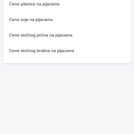
Cene pšenice na pijacama
Cene soje na pijacama
Cene stočnog ječma na pijacama
Cene stočnog brašna na pijacama