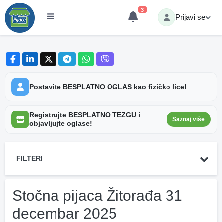
3
Prijavi se
Postavite BESPLATNO OGLAS kao fizičko lice!
Registrujte BESPLATNO TEZGU i
Saznaj više
objavljujte oglase!
FILTERI
Stočna pijaca Žitorađa 31
decembar 2025