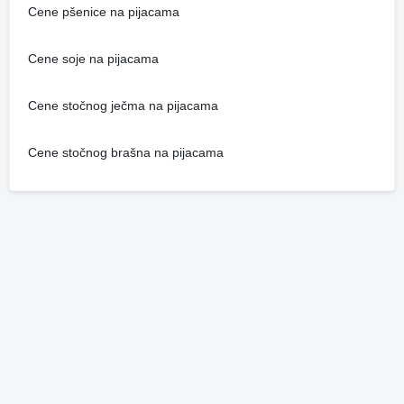
Cene pšenice na pijacama
Cene soje na pijacama
Cene stočnog ječma na pijacama
Cene stočnog brašna na pijacama