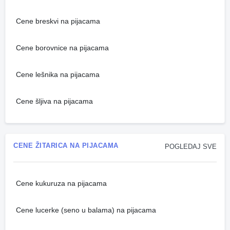
Cene breskvi na pijacama
Cene borovnice na pijacama
Cene lešnika na pijacama
Cene šljiva na pijacama
CENE ŽITARICA NA PIJACAMA
POGLEDAJ SVE
Cene kukuruza na pijacama
Cene lucerke (seno u balama) na pijacama