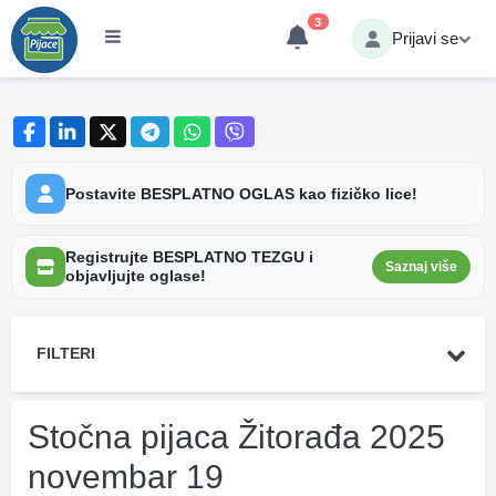
3
Prijavi se
Postavite BESPLATNO OGLAS kao fizičko lice!
Registrujte BESPLATNO TEZGU i
Saznaj više
objavljujte oglase!
FILTERI
Stočna pijaca Žitorađa 2025
novembar 19