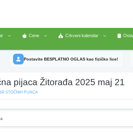
ar
Cene
Crkveni kalendar
Osta
Postavite BESPLATNO OGLAS kao fizičko lice!
čna pijaca Žitorađa 2025 maj 21
AR STOČNIH PIJACA
đa