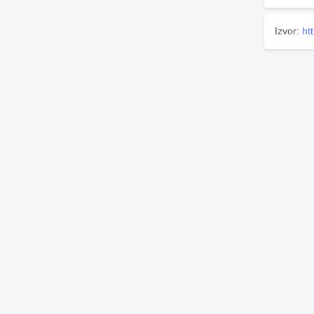
Izvor:
ht