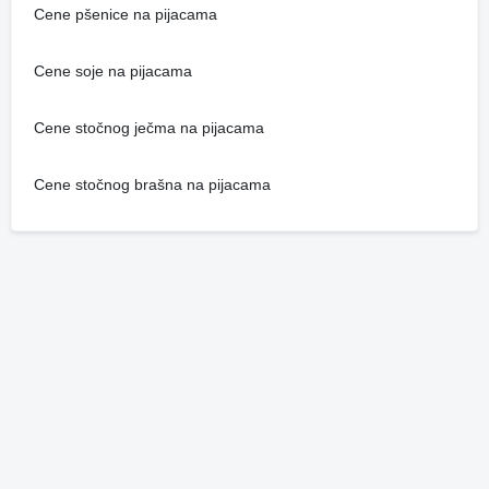
Cene pšenice na pijacama
Cene soje na pijacama
Cene stočnog ječma na pijacama
Cene stočnog brašna na pijacama