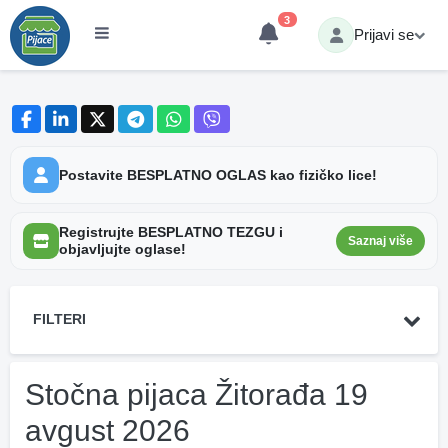
3
Prijavi se
Postavite BESPLATNO OGLAS kao fizičko lice!
Registrujte BESPLATNO TEZGU i
Saznaj više
objavljujte oglase!
FILTERI
Stočna pijaca Žitorađa 19
avgust 2026