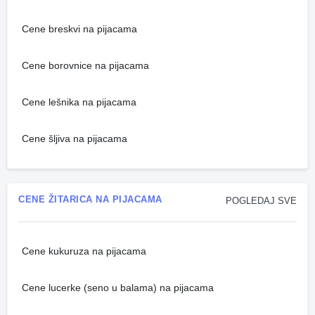
Cene breskvi na pijacama
Cene borovnice na pijacama
Cene lešnika na pijacama
Cene šljiva na pijacama
CENE ŽITARICA NA PIJACAMA
POGLEDAJ SVE
Cene kukuruza na pijacama
Cene lucerke (seno u balama) na pijacama