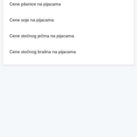
Cene pšenice na pijacama
Cene soje na pijacama
Cene stočnog ječma na pijacama
Cene stočnog brašna na pijacama