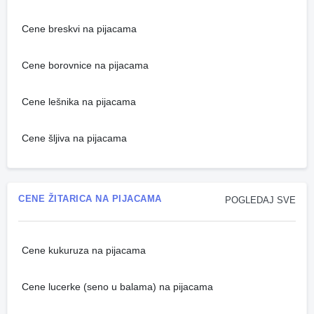
Cene breskvi na pijacama
Cene borovnice na pijacama
Cene lešnika na pijacama
Cene šljiva na pijacama
CENE ŽITARICA NA PIJACAMA
POGLEDAJ SVE
Cene kukuruza na pijacama
Cene lucerke (seno u balama) na pijacama