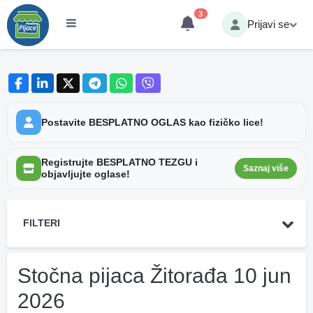
3
Prijavi se
Postavite BESPLATNO OGLAS kao fizičko lice!
Registrujte BESPLATNO TEZGU i
Saznaj više
objavljujte oglase!
FILTERI
Stočna pijaca Žitorađa 10 jun
2026