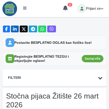
3
Prijavi se
Postavite BESPLATNO OGLAS kao fizičko lice!
Registrujte BESPLATNO TEZGU i
Saznaj više
objavljujte oglase!
FILTERI
Stočna pijaca Žitište 26 mart
2026