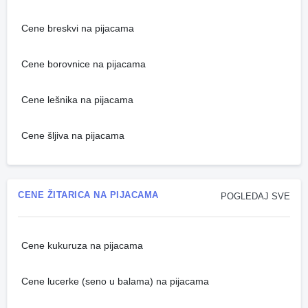
Cene breskvi na pijacama
Cene borovnice na pijacama
Cene lešnika na pijacama
Cene šljiva na pijacama
CENE ŽITARICA NA PIJACAMA
POGLEDAJ SVE
Cene kukuruza na pijacama
Cene lucerke (seno u balama) na pijacama