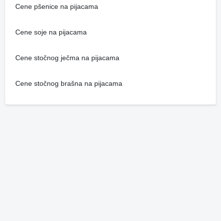
Cene pšenice na pijacama
Cene soje na pijacama
Cene stočnog ječma na pijacama
Cene stočnog brašna na pijacama