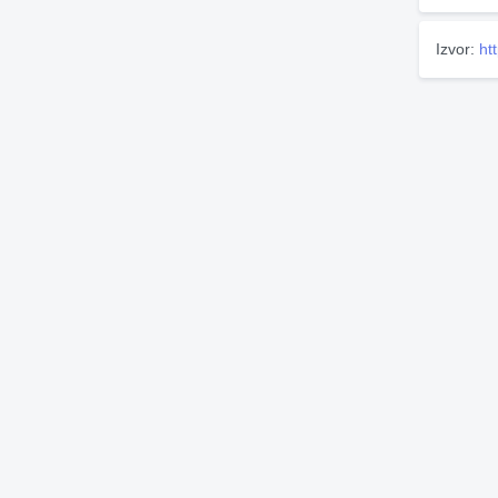
Izvor:
ht