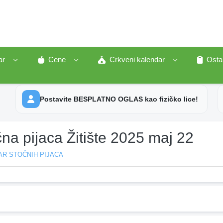
ar
Cene
Crkveni kalendar
Osta
Postavite BESPLATNO OGLAS kao fizičko lice!
na pijaca Žitište 2025 maj 22
AR STOČNIH PIJACA