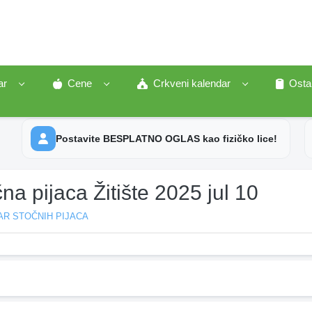
ar
Cene
Crkveni kalendar
Osta
Postavite BESPLATNO OGLAS kao fizičko lice!
na pijaca Žitište 2025 jul 10
AR STOČNIH PIJACA