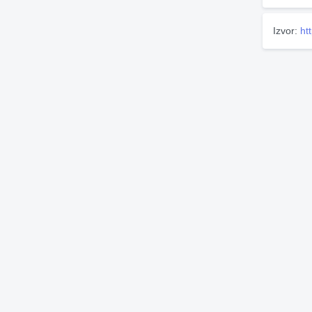
Izvor:
ht