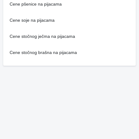
Cene pšenice na pijacama
Cene soje na pijacama
Cene stočnog ječma na pijacama
Cene stočnog brašna na pijacama