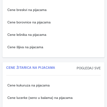
Cene breskvi na pijacama
Cene borovnice na pijacama
Cene lešnika na pijacama
Cene šljiva na pijacama
CENE ŽITARICA NA PIJACAMA
POGLEDAJ SVE
Cene kukuruza na pijacama
Cene lucerke (seno u balama) na pijacama