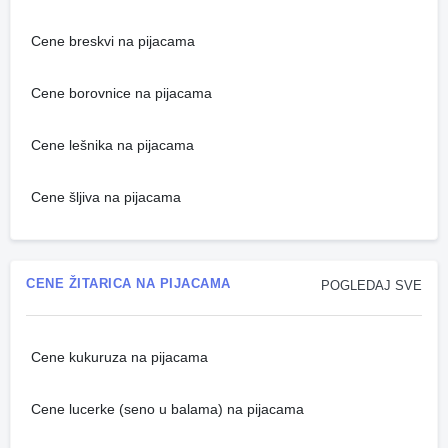
Cene breskvi na pijacama
Cene borovnice na pijacama
Cene lešnika na pijacama
Cene šljiva na pijacama
CENE ŽITARICA NA PIJACAMA
POGLEDAJ SVE
Cene kukuruza na pijacama
Cene lucerke (seno u balama) na pijacama