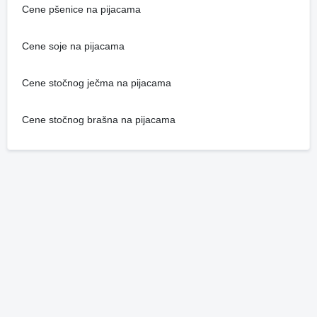
Cene pšenice na pijacama
Cene soje na pijacama
Cene stočnog ječma na pijacama
Cene stočnog brašna na pijacama