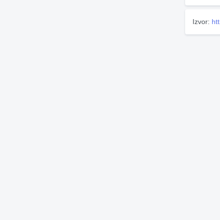
Izvor:
ht