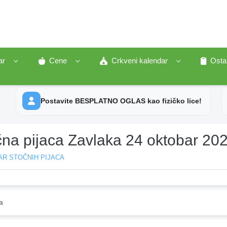
ar
Cene
Crkveni kalendar
Osta
Postavite BESPLATNO OGLAS kao fizičko lice!
čna pijaca Zavlaka 24 oktobar 20
AR STOČNIH PIJACA
a