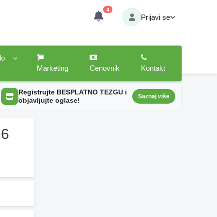
4
Prijavi se
lo
Marketing
Cenovnik
Kontakt
Registrujte BESPLATNO TEZGU i
Saznaj više
objavljujte oglase!
26